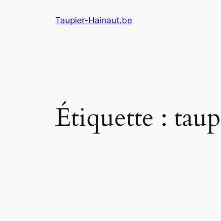
Aller
Taupier-Hainaut.be
au
contenu
Étiquette :
taup