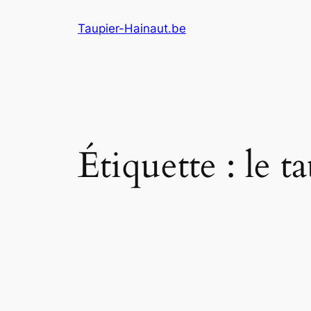
Aller
Taupier-Hainaut.be
au
contenu
Étiquette :
le t