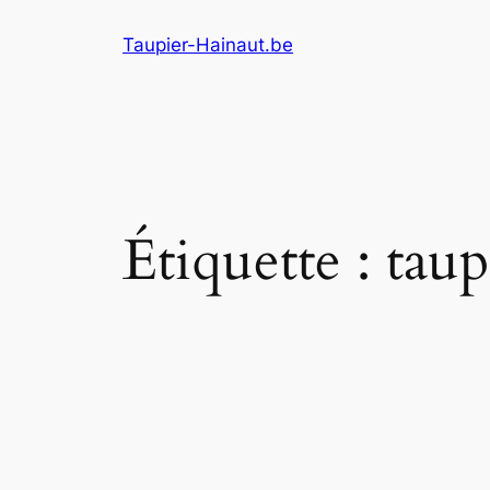
Aller
Taupier-Hainaut.be
au
contenu
Étiquette :
taup